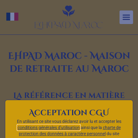
Aller au contenu principal
Changer de langue
EHPAD Maroc - Maison
de retraite au Maroc
La référence en matière
d’Établissements
Acceptation CGU
d’Hébergement pour
En utilisant ce site vous déclarez avoir lu et accepter les
Personnes Âgées
conditions générales d'utilisation
ainsi que la
charte de
protection des données à caractère personnel
du site