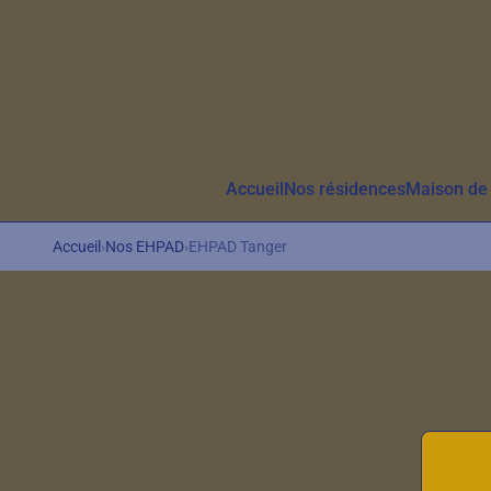
Aller au contenu principal
Accueil
Nos résidences
Maison de 
Accueil
›
Nos EHPAD
›
EHPAD Tanger