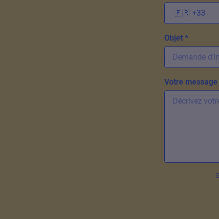
Objet *
Votre message 
E