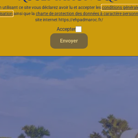
n utilisant ce site vous déclarez avoir lu et accepter les
conditions général
lisation
ainsi que la
charte de protection des données à caractère personn
site internet https://ehpadmaroc.fr/
smopolite à la porte d
Accepter
détroit de Gibraltar
Envoyer