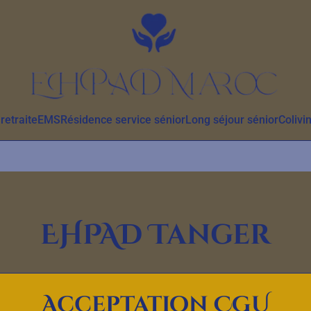
retraite
EMS
Résidence service sénior
Long séjour sénior
Colivi
EHPAD Tanger
Ouverture Prochaine
Acceptation CGU