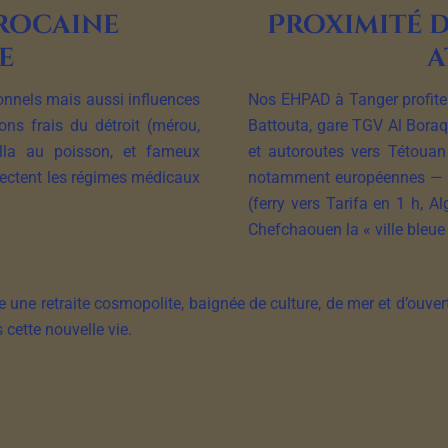
rocaine
Proximité 
e
a
ionnels mais aussi influences
Nos EHPAD à Tanger profitent
ons frais du détroit (mérou,
Battouta, gare TGV Al Boraq
tilla au poisson, et fameux
et autoroutes vers Tétouan
ectent les régimes médicaux
notamment européennes — ap
.
(ferry vers Tarifa en 1 h, Al
Chefchaouen la « ville bleue
e une retraite cosmopolite, baignée de culture, de mer et d’ouve
 cette nouvelle vie.