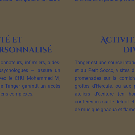
té et
Activit
rsonnalisé
di
nnateurs, infirmiers, aides-
Tanger est une source intaris
, psychologues — assure un
et au Petit Socco, visites
 avec le CHU Mohammed VI,
promenades sur la cornich
de Tanger garantit un accès
grottes d’Hercule, ou aux 
amens complexes.
ateliers d’écriture (en h
conférences sur le détroit et
de musique gnaoua et flam