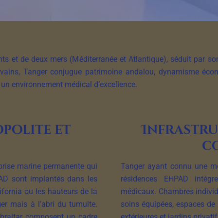
nts et de deux mers (Méditerranée et Atlantique), séduit par so
’écrivains, Tanger conjugue patrimoine andalou, dynamisme éc
ns un environnement médical d’excellence.
polite et
Infrastru
c
 brise marine permanente qui
Tanger ayant connu une mod
PAD sont implantés dans les
résidences EHPAD intègre
fornia ou les hauteurs de la
médicaux. Chambres individu
er mais à l’abri du tumulte.
soins équipées, espaces de
Gibraltar composent un cadre
extérieures et jardins privati