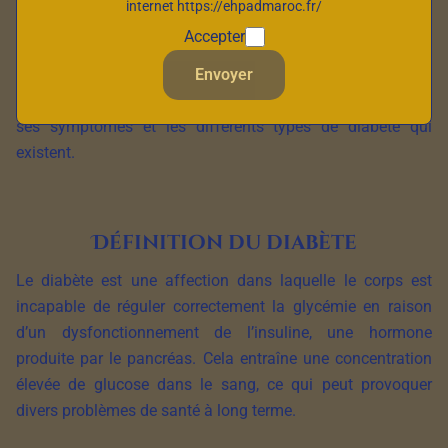
internet https://ehpadmaroc.fr/
Le diabète est une maladie métabolique chronique
Accepter
caractérisée par une perturbation de la régulation de la
Envoyer
glycémie dans l’organisme. Dans cet article, nous
explorons en détail la signification du diabète, sa définition,
ses symptômes et les différents types de diabète qui
existent.
Définition du diabète
Le diabète est une affection dans laquelle le corps est
incapable de réguler correctement la glycémie en raison
d’un dysfonctionnement de l’insuline, une hormone
produite par le pancréas. Cela entraîne une concentration
élevée de glucose dans le sang, ce qui peut provoquer
divers problèmes de santé à long terme.